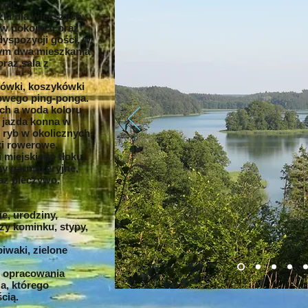
rok.
żki dla większych
 w pokojach oraz
dyspozycji gości, w
ym dwa mieszkania
raz sala z
kówki, koszykówki
ołowego ping-ponga.
ach a woda koloru
 jazda konna w
 ryb w okolicznych
ki rowerowe,
 miejskiego tłoku.
y garmażeryjne,
raz pieczywo.
, urodziny,
rzy kominku, stypy,
iwaki, zielone
ć opracowania
a, którego
cią.