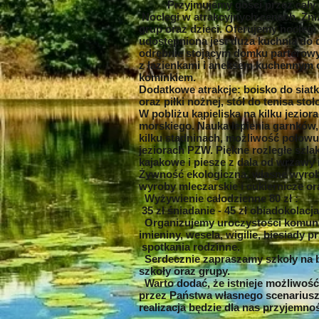
Przyjmujemy gości przez cały 
Noclegi w atrakcyjnych cenach. Zni
grup oraz dzieci. Oferujemy noclegi
udostępniona jest duża kuchnia do 
odrębnie stojącym domku parterow
z łazienkami i aneksem kuchennym o
kominkiem.
Dodatkowe atrakcje: boisko do siat
oraz piłki nożnej, stół do tenisa st
W pobliżu kąpieliska na kilku jezior
morskiego. Nauka lepienia garnków,
kilku stadninach, możliwość połowu
jeziorach PZW. Piękne rozległe szla
kajakowe i piesze z dala od wrzawy i
Żywność ekologiczna, własne wyrob
wyroby mleczarskie i cukiernicze o
Wyżywienie całodzienne 80 zł :
35 zł śniadanie - 45 zł obiadokolacja
Organizujemy uroczystości komunie
imieniny, wesela, wigilie, biesiady p
spotkania rodzinne.
Serdecznie zapraszamy szkoły na b
szkoły oraz grupy.
Warto dodać, że istnieje możliwoś
przez Państwa własnego scenariusz
realizacja będzie dla nas przyjemnoś