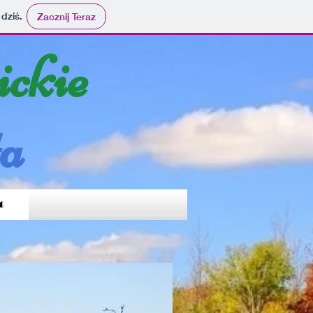
 dziś.
Zacznij Teraz
ickie
ta
t