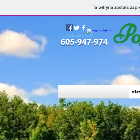
Ta witryna została za
Po
Follow Us!!!
605-947-974
st
OFERTA