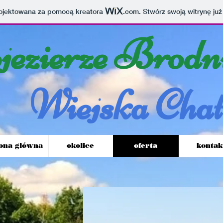
projektowana za pomocą kreatora
.com
. Stwórz swoją witrynę już
jezierze Brodn
Wiejska Cha
rona główna
okolice
oferta
kontak